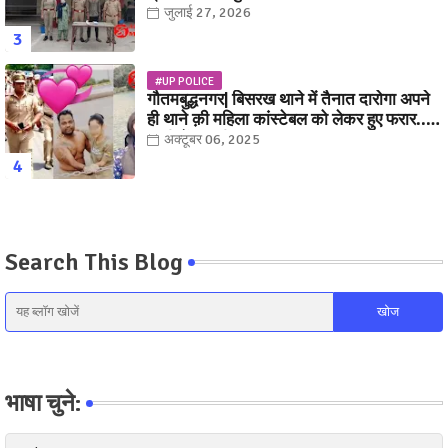
जुलाई 27, 2026
#UP POLICE
गौतमबुद्धनगर| बिसरख थाने में तैनात दारोगा अपने
ही थाने क़ी महिला कांस्टेबल को लेकर हुए फरार...
पत्नी नें कर दी रार!
अक्टूबर 06, 2025
Search This Blog
भाषा चुने: