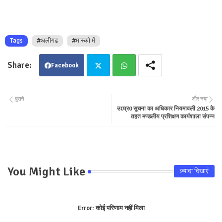
Tags
#अलीगढ
#मास्को में
Facebook
Twit
Wha
पुराने
और नया
उ0प्र0 सूचना का अधिकार नियमावली 2015 के
ter
tsa
तहत मण्डलीय प्रशिक्षण कार्यशाला संपन्न
pp
You Might Like
ज़्यादा दिखाएं
Error:
कोई परिणाम नहीं मिला