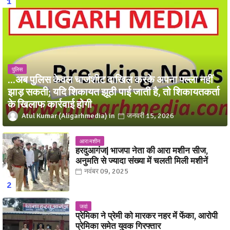
पुलिस
...अब पुलिस केवल चार्जशीट दाखिल करके अपना पल्ला नहीं
झाड़ सकती; यदि शिकायत झूठी पाई जाती है, तो शिकायतकर्ता
के खिलाफ कार्रवाई होगी
Atul Kumar (Aligarhmedia)
जनवरी 15, 2026
आरा मशीन
हरदुआगंज| भाजपा नेता की आरा मशीन सीज,
अनुमति से ज्यादा संख्या में चलती मिली मशीनें
नवंबर 09, 2025
जवां
प्रेमिका ने प्रेमी को मारकर नहर में फेंका, आरोपी
प्रेमिका समेत युवक गिरफ्तार