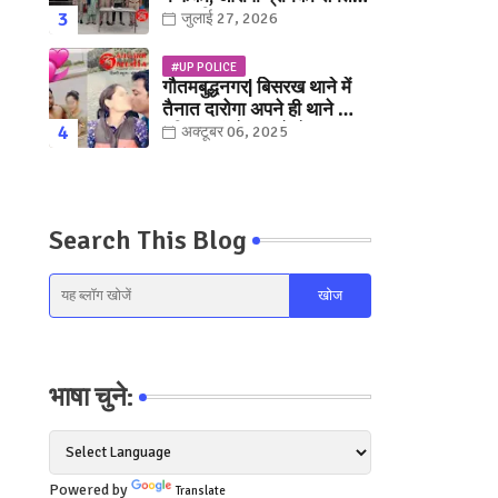
युवक गिरफ्तार
जुलाई 27, 2026
#UP POLICE
गौतमबुद्धनगर| बिसरख थाने में
तैनात दारोगा अपने ही थाने क़ी
महिला कांस्टेबल को लेकर हुए
अक्टूबर 06, 2025
फरार... पत्नी नें कर दी रार!
Search This Blog
भाषा चुने:
Powered by
Translate