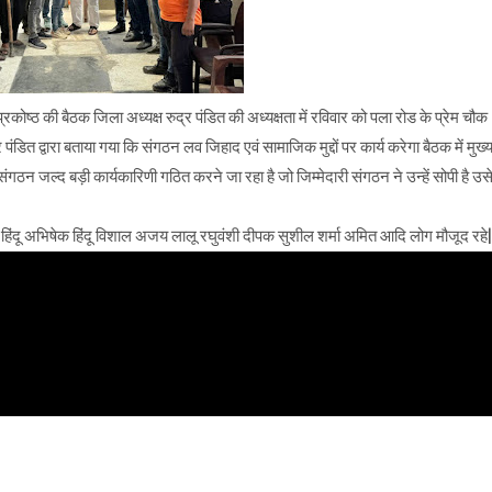
रकोष्ठ की बैठक जिला अध्यक्ष रुद्र पंडित की अध्यक्षता में रविवार को पला रोड के प्रेम चौक
पंडित द्वारा बताया गया कि संगठन लव जिहाद एवं सामाजिक मुद्दों पर कार्य करेगा बैठक में मुख्
गठन जल्द बड़ी कार्यकारिणी गठित करने जा रहा है जो जिम्मेदारी संगठन ने उन्हें सोपी है उस
 नीरज हिंदू अभिषेक हिंदू विशाल अजय लालू रघुवंशी दीपक सुशील शर्मा अमित आदि लोग मौजूद रहे|