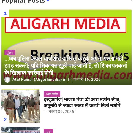
Popular Posts
पुलिस
...अब पुलिस केवल चार्जशीट दाखिल करके अपना पल्ला नहीं
झाड़ सकती; यदि शिकायत झूठी पाई जाती है, तो शिकायतकर्ता
के खिलाफ कार्रवाई होगी
Atul Kumar (Aligarhmedia)
जनवरी 15, 2026
आरा मशीन
हरदुआगंज| भाजपा नेता की आरा मशीन सीज,
अनुमति से ज्यादा संख्या में चलती मिली मशीनें
नवंबर 09, 2025
जवां