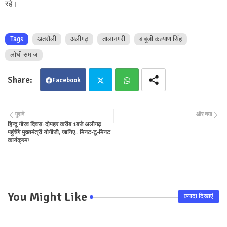
रहे।
Tags
अतरौली
अलीगढ़
तालानगरी
बाबूजी कल्याण सिंह
लोधी समाज
Facebook
Twit
Wha
पुराने
और नया
हिन्दू गौरव दिवस: दोपहर करीब 1बजे अलीगढ़
ter
tsa
पहुंचेंगे मुख्यमंत्री योगीजी, जानिए.. मिनट-टू-मिनट
कार्यक्रम!
pp
You Might Like
ज़्यादा दिखाएं