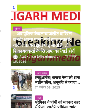
पुलिस
न
...अब पुलिस केवल चार्जशीट दाखिल
करके अपना पल्ला नहीं झाड़ सकती;
यदि शिकायत झूठी पाई जाती है, तो
शिकायतकर्ता के खिलाफ कार्रवाई होगी
Atul Kumar (Aligarhmedia)
जनवरी
15, 2026
ड़
आरा मशीन
हरदुआगंज| भाजपा नेता की आरा
मशीन सीज, अनुमति से ज्यादा
संख्या में चलती मिली मशीनें
नवंबर 09, 2025
ा
जवां
प्रेमिका ने प्रेमी को मारकर नहर
में फेंका, आरोपी प्रेमिका समेत