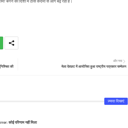
ोनॉमी’’बनने की दिशा में ठोस कदमों से आगे बढ़ रहा है।
और नया
ुनिश्चित की
मेला देवछट में आयोजित हुआ राष्ट्रीय पत्रकार सम्मेलन
ज़्यादा दिखाएं
rror:
कोई परिणाम नहीं मिला