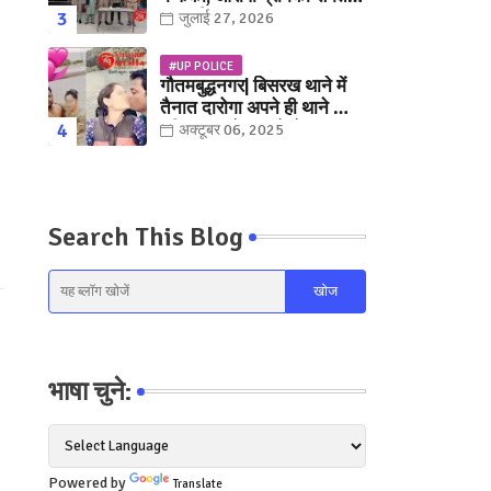
युवक गिरफ्तार
जुलाई 27, 2026
#UP POLICE
गौतमबुद्धनगर| बिसरख थाने में
तैनात दारोगा अपने ही थाने क़ी
महिला कांस्टेबल को लेकर हुए
अक्टूबर 06, 2025
फरार... पत्नी नें कर दी रार!
Search This Blog
भाषा चुने:
Powered by
Translate