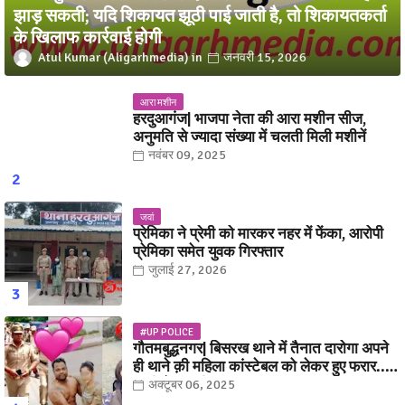
झाड़ सकती; यदि शिकायत झूठी पाई जाती है, तो शिकायतकर्ता
के खिलाफ कार्रवाई होगी
Atul Kumar (Aligarhmedia)
जनवरी 15, 2026
आरा मशीन
हरदुआगंज| भाजपा नेता की आरा मशीन सीज,
अनुमति से ज्यादा संख्या में चलती मिली मशीनें
नवंबर 09, 2025
जवां
प्रेमिका ने प्रेमी को मारकर नहर में फेंका, आरोपी
प्रेमिका समेत युवक गिरफ्तार
जुलाई 27, 2026
#UP POLICE
गौतमबुद्धनगर| बिसरख थाने में तैनात दारोगा अपने
ही थाने क़ी महिला कांस्टेबल को लेकर हुए फरार...
पत्नी नें कर दी रार!
अक्टूबर 06, 2025