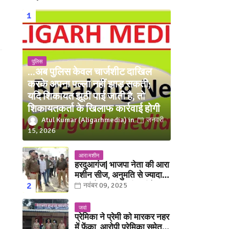
पुलिस
...अब पुलिस केवल चार्जशीट दाखिल
करके अपना पल्ला नहीं झाड़ सकती;
यदि शिकायत झूठी पाई जाती है, तो
शिकायतकर्ता के खिलाफ कार्रवाई होगी
Atul Kumar (Aligarhmedia)
जनवरी
15, 2026
आरा मशीन
हरदुआगंज| भाजपा नेता की आरा
मशीन सीज, अनुमति से ज्यादा
संख्या में चलती मिली मशीनें
नवंबर 09, 2025
जवां
प्रेमिका ने प्रेमी को मारकर नहर
में फेंका, आरोपी प्रेमिका समेत