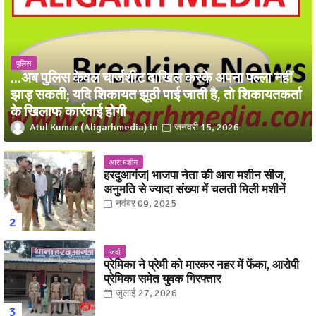
पुलिस
...अब पुलिस केवल चार्जशीट दाखिल करके अपना पल्ला नहीं
झाड़ सकती; यदि शिकायत झूठी पाई जाती है, तो शिकायतकर्ता
के खिलाफ कार्रवाई होगी
Atul Kumar (Aligarhmedia)
जनवरी 15, 2026
आरा मशीन
हरदुआगंज| भाजपा नेता की आरा मशीन सीज,
अनुमति से ज्यादा संख्या में चलती मिली मशीनें
नवंबर 09, 2025
जवां
प्रेमिका ने प्रेमी को मारकर नहर में फेंका, आरोपी
प्रेमिका समेत युवक गिरफ्तार
जुलाई 27, 2026