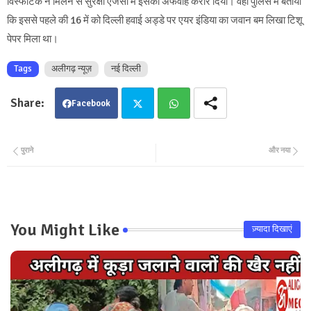
विस्फोटक न मिलने से सुरक्षा एजेंसी में इसको अफवाह करार दिया। वहीं पुलिस मैं बताया
कि इससे पहले की 16 में को दिल्ली हवाई अड्डे पर एयर इंडिया का जवान बम लिखा टिशू
पेपर मिला था।
Tags
अलीगढ़ न्यूज़
नई दिल्ली
Facebook
Twit
Wha
पुराने
और नया
ter
tsa
pp
You Might Like
ज़्यादा दिखाएं