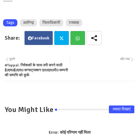
------
Tags
अलीगढ़
जिलाधिकारी
रजवाहा
Facebook
Twit
Wha
पुराने
और नया
#Tappal: निवेशकों के साथ ठगी करने वाली
ter
tsa
ई0एम0ई0एस0 कन्सट्रक्शन एल0एल0पी0 कम्पनी
की सम्पत्ति को कुर्क
pp
You Might Like
ज़्यादा दिखाएं
Error:
कोई परिणाम नहीं मिला