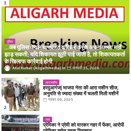
पुलिस
...अब पुलिस केवल चार्जशीट दाखिल करके अपना पल्ला नहीं
झाड़ सकती; यदि शिकायत झूठी पाई जाती है, तो शिकायतकर्ता
के खिलाफ कार्रवाई होगी
Atul Kumar (Aligarhmedia)
जनवरी 15, 2026
आरा मशीन
हरदुआगंज| भाजपा नेता की आरा मशीन सीज,
अनुमति से ज्यादा संख्या में चलती मिली मशीनें
नवंबर 09, 2025
जवां
प्रेमिका ने प्रेमी को मारकर नहर में फेंका, आरोपी
प्रेमिका समेत युवक गिरफ्तार