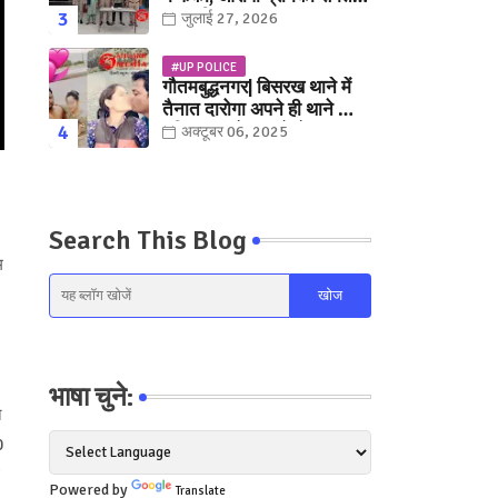
युवक गिरफ्तार
जुलाई 27, 2026
#UP POLICE
गौतमबुद्धनगर| बिसरख थाने में
तैनात दारोगा अपने ही थाने क़ी
महिला कांस्टेबल को लेकर हुए
अक्टूबर 06, 2025
फरार... पत्नी नें कर दी रार!
Search This Blog
म
भाषा चुने:
े
0
Powered by
Translate