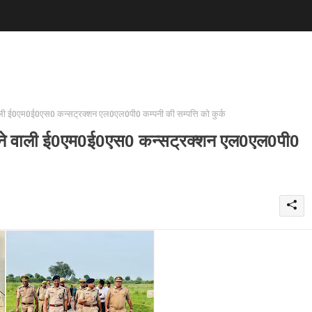
ली ई0एम0ई0एस0 कन्सट्रक्शन एल0एल0पी0 कम्पनी की सम्पत्ति को कुर्क
रने वाली ई0एम0ई0एस0 कन्सट्रक्शन एल0एल0पी0