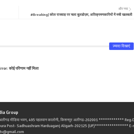
और नया
#Breaking| कोल राजवाह पर चला बुलडोज़र, अतिक्रमणकारियों में मची खलबली
ज़्यादा दिखाएं
rror:
कोई परिणाम नहीं मिला
dia Group
: अलीगढ मीडिया भवन, 495 पहलवान कालोनी, किशनपुर अलीगढ-202001 ************ Reg.O
pura Post- Sadhuashram Harduaganj Aligarh-202125 (UP)**************** E-m
atv@gmail.com