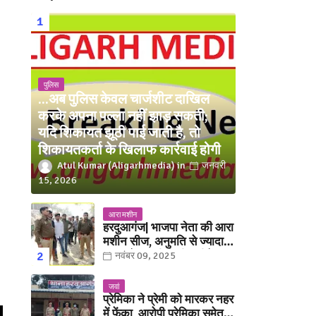
पुलिस
...अब पुलिस केवल चार्जशीट दाखिल
करके अपना पल्ला नहीं झाड़ सकती;
यदि शिकायत झूठी पाई जाती है, तो
शिकायतकर्ता के खिलाफ कार्रवाई होगी
Atul Kumar (Aligarhmedia)
जनवरी
15, 2026
आरा मशीन
हरदुआगंज| भाजपा नेता की आरा
मशीन सीज, अनुमति से ज्यादा
संख्या में चलती मिली मशीनें
नवंबर 09, 2025
जवां
प्रेमिका ने प्रेमी को मारकर नहर
में फेंका, आरोपी प्रेमिका समेत