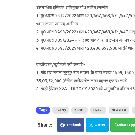
आपराधिक इतिहास अभियुक्त मो0 शारिब तसनीम-
1. मु0अ0सं0 512/2022 धारा 420/467/468/471/447/504 भादव
थाना टप्पल जनपद अलीगढ़
2. मु0अ0सं0 498/2022 धारा 420/467/468/471/447 भादवि व
3. मु0अ0सं0 09/2024 धारा 506 भादवि थाना टप्पल जनपद अल
4. मु0अ0सं0 585/2024 धारा 420,406,352,506 भादवि थान
जब्तीकरण/कुर्क की गयी सम्पत्ति-
1. गांव मेवा नगला नूरपुर रोड टप्पल के गाटा संख्या 1499, 15
33,03,72,000 (तैतीस करोड़ तीन लाख बहत्तर हजार) रुपये ।
2. गाड़ी हैरियर XZA+ DL3C CY 2929 की अनुमानित कीमत 16
Tags
अलीगढ़
इगलास
खुलासा
गाजियाबाद
Facebook
Twitter
Whatsapp