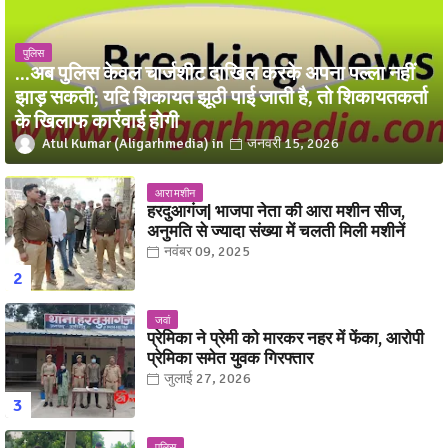
पुलिस
...अब पुलिस केवल चार्जशीट दाखिल करके अपना पल्ला नहीं
झाड़ सकती; यदि शिकायत झूठी पाई जाती है, तो शिकायतकर्ता
के खिलाफ कार्रवाई होगी
Atul Kumar (Aligarhmedia)
जनवरी 15, 2026
आरा मशीन
हरदुआगंज| भाजपा नेता की आरा मशीन सीज,
अनुमति से ज्यादा संख्या में चलती मिली मशीनें
नवंबर 09, 2025
जवां
प्रेमिका ने प्रेमी को मारकर नहर में फेंका, आरोपी
प्रेमिका समेत युवक गिरफ्तार
जुलाई 27, 2026
पुलिस