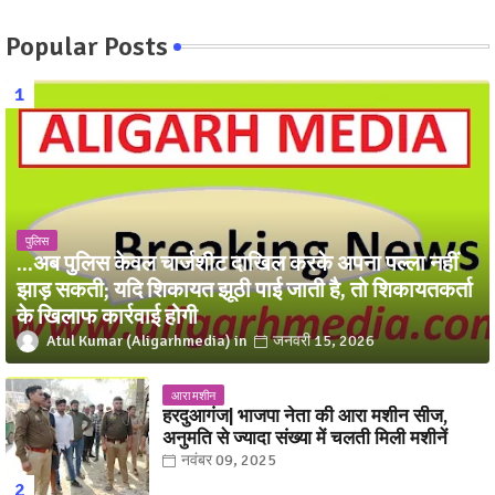
Popular Posts
पुलिस
...अब पुलिस केवल चार्जशीट दाखिल करके अपना पल्ला नहीं
झाड़ सकती; यदि शिकायत झूठी पाई जाती है, तो शिकायतकर्ता
के खिलाफ कार्रवाई होगी
Atul Kumar (Aligarhmedia)
जनवरी 15, 2026
आरा मशीन
हरदुआगंज| भाजपा नेता की आरा मशीन सीज,
अनुमति से ज्यादा संख्या में चलती मिली मशीनें
नवंबर 09, 2025