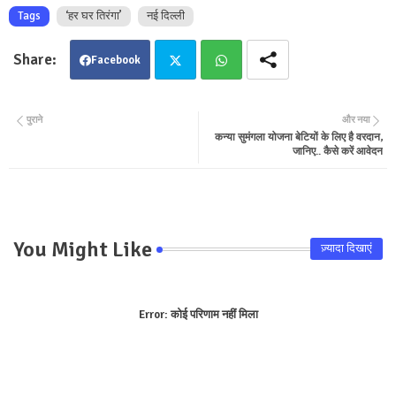
Tags
‘हर घर तिरंगा’
नई दिल्ली
Facebook
Twit
Wha
पुराने
और नया
कन्या सुमंगला योजना बेटियों के लिए है वरदान,
ter
tsa
जानिए.. कैसे करें आवेदन
pp
You Might Like
ज़्यादा दिखाएं
Error:
कोई परिणाम नहीं मिला