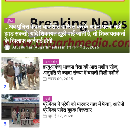
पुलिस
...अब पुलिस केवल चार्जशीट दाखिल करके अपना पल्ला नहीं
झाड़ सकती; यदि शिकायत झूठी पाई जाती है, तो शिकायतकर्ता
के खिलाफ कार्रवाई होगी
Atul Kumar (Aligarhmedia)
जनवरी 15, 2026
आरा मशीन
हरदुआगंज| भाजपा नेता की आरा मशीन सीज,
अनुमति से ज्यादा संख्या में चलती मिली मशीनें
नवंबर 09, 2025
जवां
प्रेमिका ने प्रेमी को मारकर नहर में फेंका, आरोपी
प्रेमिका समेत युवक गिरफ्तार
जुलाई 27, 2026