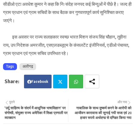
सीडीओ एटा अवधेश कुमार ने कहा कि निःसंदेह जनपद कई बिन्दुओं में पीछे है। जल्द ही
ग्राम प्रधान एवं ग्राम सचिवों के साथ बैठक कर गुणवत्तापूर्ण कार्य सुनिश्चित कराए
जाएंगे।
इस अवसर पर राज्य सलाहकार स्वच्छ भारत मिशन संजय सिंह चौहान, तुहीना
राय, उप निदेशक अमरजीत, एसएलडब्लूएम के कंसलटेंट इंजीनियर्स, एडीओ पंचायत,
ग्राम प्रधान एवं ग्राम सचिव उपस्थित रहे।
Tags
अलीगढ़
Facebook
Twit
Wha
पुराने
और नया
‘उर्दू साहित्य के संदर्भ में आधुनिक भाषाविज्ञान’ पर
नाबालिक के साथ दुष्कर्म करने के आरोपी को
ter
tsa
संगोष्ठी, संयुक्त राज्य अमेरिका में शिक्षा प्रणाली पर
आजीवन कारावास की सुनाई गयी सजा एवं 20
व्याख्यान
हजार रूपये अर्थदण्ड से दण्डित किया गया
pp