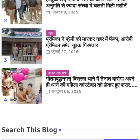
अनुमति से ज्यादा संख्या में चलती मिली मशीनें
नवंबर 09, 2025
जवां
प्रेमिका ने प्रेमी को मारकर नहर में फेंका, आरोपी
प्रेमिका समेत युवक गिरफ्तार
जुलाई 27, 2026
#UP POLICE
गौतमबुद्धनगर| बिसरख थाने में तैनात दारोगा अपने
ही थाने क़ी महिला कांस्टेबल को लेकर हुए फरार...
पत्नी नें कर दी रार!
अक्टूबर 06, 2025
Search This Blog