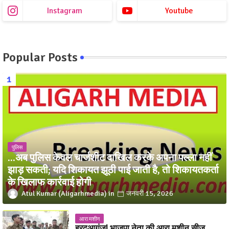
Instagram
Youtube
Popular Posts
पुलिस
...अब पुलिस केवल चार्जशीट दाखिल करके अपना पल्ला नहीं
झाड़ सकती; यदि शिकायत झूठी पाई जाती है, तो शिकायतकर्ता
के खिलाफ कार्रवाई होगी
Atul Kumar (Aligarhmedia)
जनवरी 15, 2026
आरा मशीन
हरदुआगंज| भाजपा नेता की आरा मशीन सीज,