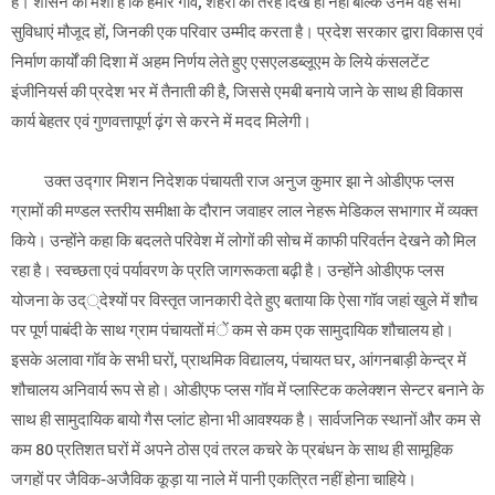
है। शासन की मंशा है कि हमारे गॉव, शहरों की तरह दिखें ही नहीं बल्कि उनमें वह सभी
सुविधाएं मौजूद हों, जिनकी एक परिवार उम्मीद करता है। प्रदेश सरकार द्वारा विकास एवं
निर्माण कार्यों की दिशा में अहम निर्णय लेते हुए एसएलडब्लूएम के लिये कंसलटेंट
इंजीनियर्स की प्रदेश भर में तैनाती की है, जिससे एमबी बनाये जाने के साथ ही विकास
कार्य बेहतर एवं गुणवत्तापूर्ण ढ़ंग से करने में मदद मिलेगी।
उक्त उद्गार मिशन निदेशक पंचायती राज अनुज कुमार झा ने ओडीएफ प्लस
ग्रामों की मण्डल स्तरीय समीक्षा के दौरान जवाहर लाल नेहरू मेडिकल सभागार में व्यक्त
किये। उन्होंने कहा कि बदलते परिवेश में लोगों की सोच में काफी परिवर्तन देखने कोे मिल
रहा है। स्वच्छता एवं पर्यावरण के प्रति जागरूकता बढ़ी है। उन्होंने ओडीएफ प्लस
योजना के उद््देश्यों पर विस्तृत जानकारी देते हुए बताया कि ऐसा गॉव जहां खुले में शौच
पर पूर्ण पाबंदी के साथ ग्राम पंचायतों मंें कम से कम एक सामुदायिक शौचालय हो।
इसके अलावा गॉव के सभी घरों, प्राथमिक विद्यालय, पंचायत घर, आंगनबाड़ी केन्द्र में
शौचालय अनिवार्य रूप से हो। ओडीएफ प्लस गॉव में प्लास्टिक कलेक्शन सेन्टर बनाने के
साथ ही सामुदायिक बायो गैस प्लांट होना भी आवश्यक है। सार्वजनिक स्थानों और कम से
कम 80 प्रतिशत घरों में अपने ठोस एवं तरल कचरे के प्रबंधन के साथ ही सामूहिक
जगहों पर जैविक-अजैविक कूड़ा या नाले में पानी एकत्रित नहीं होना चाहिये।