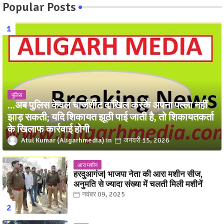
Popular Posts
पुलिस
...अब पुलिस केवल चार्जशीट दाखिल करके अपना पल्ला नहीं
झाड़ सकती; यदि शिकायत झूठी पाई जाती है, तो शिकायतकर्ता
के खिलाफ कार्रवाई होगी
Atul Kumar (Aligarhmedia)
जनवरी 15, 2026
आरा मशीन
हरदुआगंज| भाजपा नेता की आरा मशीन सीज,
अनुमति से ज्यादा संख्या में चलती मिली मशीनें
नवंबर 09, 2025