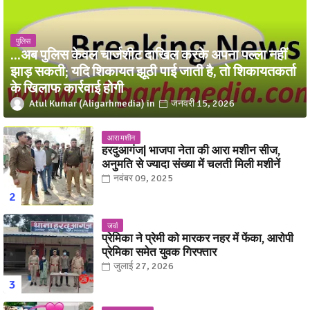
पुलिस
...अब पुलिस केवल चार्जशीट दाखिल करके अपना पल्ला नहीं
झाड़ सकती; यदि शिकायत झूठी पाई जाती है, तो शिकायतकर्ता
के खिलाफ कार्रवाई होगी
Atul Kumar (Aligarhmedia)
जनवरी 15, 2026
आरा मशीन
हरदुआगंज| भाजपा नेता की आरा मशीन सीज,
अनुमति से ज्यादा संख्या में चलती मिली मशीनें
नवंबर 09, 2025
जवां
प्रेमिका ने प्रेमी को मारकर नहर में फेंका, आरोपी
प्रेमिका समेत युवक गिरफ्तार
जुलाई 27, 2026