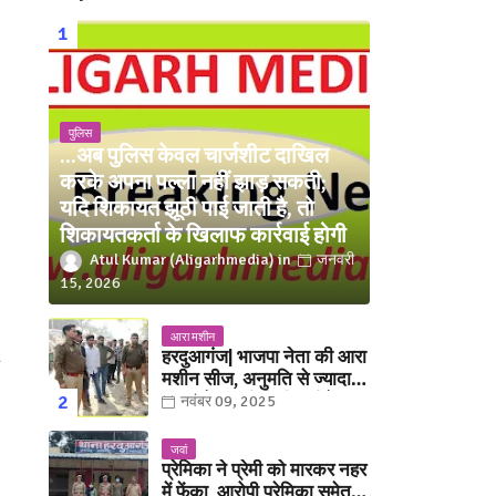
पुलिस
...अब पुलिस केवल चार्जशीट दाखिल
करके अपना पल्ला नहीं झाड़ सकती;
यदि शिकायत झूठी पाई जाती है, तो
शिकायतकर्ता के खिलाफ कार्रवाई होगी
Atul Kumar (Aligarhmedia)
जनवरी
15, 2026
आरा मशीन
हरदुआगंज| भाजपा नेता की आरा
मशीन सीज, अनुमति से ज्यादा
संख्या में चलती मिली मशीनें
नवंबर 09, 2025
जवां
प्रेमिका ने प्रेमी को मारकर नहर
में फेंका, आरोपी प्रेमिका समेत