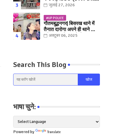
युवक गिरफ्तार
जुलाई 27, 2026
#UP POLICE
गौतमबुद्धनगर| बिसरख थाने में
तैनात दारोगा अपने ही थाने क़ी
महिला कांस्टेबल को लेकर हुए
अक्टूबर 06, 2025
फरार... पत्नी नें कर दी रार!
Search This Blog
भाषा चुने:
Powered by
Translate