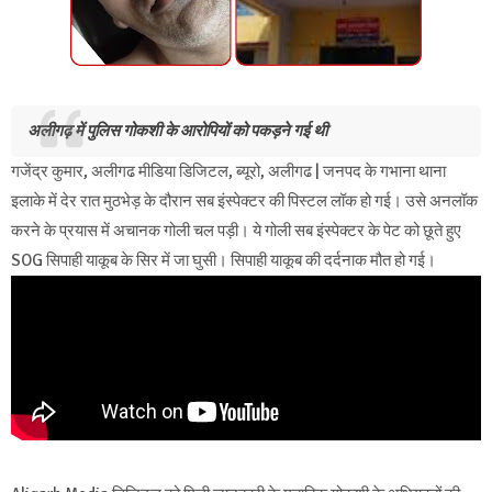
अलीगढ़ में पुलिस गोकशी के आरोपियों को पकड़ने गई थी
गजेंद्र कुमार, अलीगढ मीडिया डिजिटल, ब्यूरो, अलीगढ | जनपद के गभाना थाना
इलाके में देर रात मुठभेड़ के दौरान सब इंस्पेक्टर की पिस्टल लॉक हो गई। उसे अनलॉक
करने के प्रयास में अचानक गोली चल पड़ी। ये गोली सब इंस्पेक्टर के पेट को छूते हुए
SOG सिपाही याकूब के सिर में जा घुसी। सिपाही याकूब की दर्दनाक मौत हो गई।