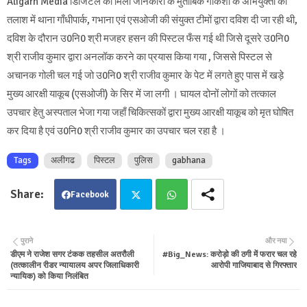
Aligarh Media डिजिटल को मिली जानकारी के मुताबिक गोकशी के अभियुक्तों की
तलाश में थाना गाँधीपार्क, गभाना एवं एसओजी की संयुक्त टीमों द्वारा दविश दी जा रही थी,
दविश के दौरान उ0नि0 श्री मजहर हसन की पिस्टल फँस गई थी जिसे दूसरे उ0नि0
श्री राजीव कुमार द्वारा अनलॉक करने का प्रयास किया गया , जिससे पिस्टल से
अचानक गोली चल गई जो उ0नि0 श्री राजीव कुमार के पेट में लगते हुए पास में खड़े
मुख्य आरक्षी याकूब (एसओजी) के सिर में जा लगी । घायल दोनों लोगों को तत्काल
उपचार हेतु अस्पताल भेजा गया जहाँ चिकित्सकों द्वारा मुख्य आरक्षी याकूब को मृत घोषित
कर दिया है एवं उ0नि0 श्री राजीव कुमार का उपचार चल रहा है ।
Tags
अलीगढ
पिस्टल
पुलिस
gabhana
Facebook
Twit
Wha
पुराने
और नया
डीएम ने राजेश सगर टंकक तहसील अतरौली
#Big_News: करोड़ो की ठगी में फरार चल रहे
ter
tsa
(तत्कालीन रीडर न्यायालय अपर जिलाधिकारी
आरोपी गाजियाबाद से गिरफ्तार
न्यायिक) को किया निलंबित
pp