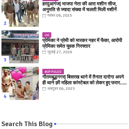
हरदुआगंज| भाजपा नेता की आरा मशीन सीज,
अनुमति से ज्यादा संख्या में चलती मिली मशीनें
नवंबर 09, 2025
जवां
प्रेमिका ने प्रेमी को मारकर नहर में फेंका, आरोपी
प्रेमिका समेत युवक गिरफ्तार
जुलाई 27, 2026
#UP POLICE
गौतमबुद्धनगर| बिसरख थाने में तैनात दारोगा अपने
ही थाने क़ी महिला कांस्टेबल को लेकर हुए फरार...
पत्नी नें कर दी रार!
अक्टूबर 06, 2025
Search This Blog