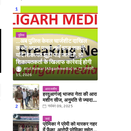
पुलिस
...अब पुलिस केवल चार्जशीट दाखिल
करके अपना पल्ला नहीं झाड़ सकती;
यदि शिकायत झूठी पाई जाती है, तो
शिकायतकर्ता के खिलाफ कार्रवाई होगी
Atul Kumar (Aligarhmedia)
जनवरी
15, 2026
आरा मशीन
हरदुआगंज| भाजपा नेता की आरा
मशीन सीज, अनुमति से ज्यादा
संख्या में चलती मिली मशीनें
नवंबर 09, 2025
जवां
प्रेमिका ने प्रेमी को मारकर नहर
में फेंका, आरोपी प्रेमिका समेत