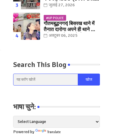
युवक गिरफ्तार
जुलाई 27, 2026
#UP POLICE
गौतमबुद्धनगर| बिसरख थाने में
तैनात दारोगा अपने ही थाने क़ी
महिला कांस्टेबल को लेकर हुए
अक्टूबर 06, 2025
फरार... पत्नी नें कर दी रार!
Search This Blog
भाषा चुने:
Powered by
Translate