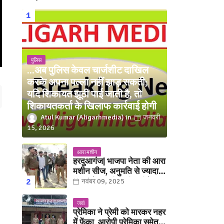
पुलिस
...अब पुलिस केवल चार्जशीट दाखिल
करके अपना पल्ला नहीं झाड़ सकती;
यदि शिकायत झूठी पाई जाती है, तो
शिकायतकर्ता के खिलाफ कार्रवाई होगी
Atul Kumar (Aligarhmedia)
जनवरी
15, 2026
आरा मशीन
हरदुआगंज| भाजपा नेता की आरा
मशीन सीज, अनुमति से ज्यादा
संख्या में चलती मिली मशीनें
नवंबर 09, 2025
जवां
प्रेमिका ने प्रेमी को मारकर नहर
में फेंका, आरोपी प्रेमिका समेत