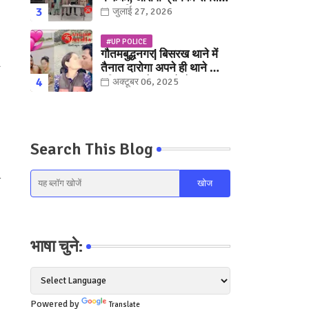
युवक गिरफ्तार
जुलाई 27, 2026
#UP POLICE
गौतमबुद्धनगर| बिसरख थाने में
तैनात दारोगा अपने ही थाने क़ी
महिला कांस्टेबल को लेकर हुए
अक्टूबर 06, 2025
फरार... पत्नी नें कर दी रार!
Search This Blog
स
भाषा चुने:
Powered by
Translate