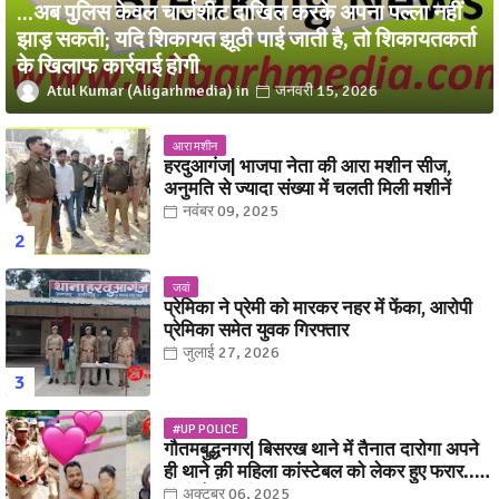
...अब पुलिस केवल चार्जशीट दाखिल करके अपना पल्ला नहीं
झाड़ सकती; यदि शिकायत झूठी पाई जाती है, तो शिकायतकर्ता
के खिलाफ कार्रवाई होगी
Atul Kumar (Aligarhmedia)
जनवरी 15, 2026
आरा मशीन
हरदुआगंज| भाजपा नेता की आरा मशीन सीज,
अनुमति से ज्यादा संख्या में चलती मिली मशीनें
नवंबर 09, 2025
जवां
प्रेमिका ने प्रेमी को मारकर नहर में फेंका, आरोपी
प्रेमिका समेत युवक गिरफ्तार
जुलाई 27, 2026
#UP POLICE
गौतमबुद्धनगर| बिसरख थाने में तैनात दारोगा अपने
ही थाने क़ी महिला कांस्टेबल को लेकर हुए फरार...
पत्नी नें कर दी रार!
अक्टूबर 06, 2025