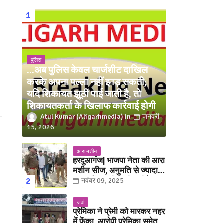
पुलिस
...अब पुलिस केवल चार्जशीट दाखिल
करके अपना पल्ला नहीं झाड़ सकती;
यदि शिकायत झूठी पाई जाती है, तो
शिकायतकर्ता के खिलाफ कार्रवाई होगी
Atul Kumar (Aligarhmedia)
जनवरी
15, 2026
आरा मशीन
हरदुआगंज| भाजपा नेता की आरा
मशीन सीज, अनुमति से ज्यादा
संख्या में चलती मिली मशीनें
नवंबर 09, 2025
जवां
प्रेमिका ने प्रेमी को मारकर नहर
में फेंका, आरोपी प्रेमिका समेत