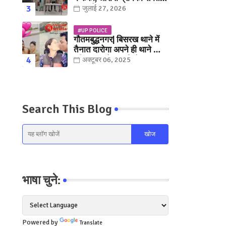
युवक गिरफ्तार
जुलाई 27, 2026
#UP POLICE
गौतमबुद्धनगर| बिसरख थाने में
तैनात दारोगा अपने ही थाने क़ी
महिला कांस्टेबल को लेकर हुए
अक्टूबर 06, 2025
फरार... पत्नी नें कर दी रार!
Search This Blog
भाषा चुने:
Powered by
Translate