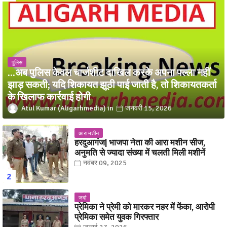
पुलिस
...अब पुलिस केवल चार्जशीट दाखिल करके अपना पल्ला नहीं
झाड़ सकती; यदि शिकायत झूठी पाई जाती है, तो शिकायतकर्ता
के खिलाफ कार्रवाई होगी
Atul Kumar (Aligarhmedia)
जनवरी 15, 2026
आरा मशीन
हरदुआगंज| भाजपा नेता की आरा मशीन सीज,
अनुमति से ज्यादा संख्या में चलती मिली मशीनें
नवंबर 09, 2025
जवां
प्रेमिका ने प्रेमी को मारकर नहर में फेंका, आरोपी
प्रेमिका समेत युवक गिरफ्तार