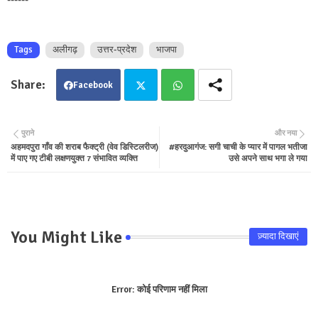
Tags
अलीगढ़
उत्तर-प्रदेश
भाजपा
Facebook
Twit
Wha
पुराने
और नया
अहमदपुरा गाँव की शराब फैक्ट्री (वेव डिस्टिलरीज)
#हरदुआगंज: सगी चाची के प्यार में पागल भतीजा
ter
tsa
में पाए गए टीबी लक्षणयुक्त 7 संभावित व्यक्ति
उसे अपने साथ भगा ले गया
pp
You Might Like
ज़्यादा दिखाएं
Error:
कोई परिणाम नहीं मिला