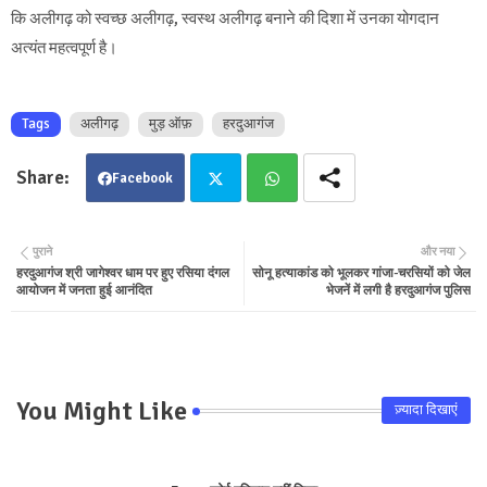
कि अलीगढ़ को स्वच्छ अलीगढ़, स्वस्थ अलीगढ़ बनाने की दिशा में उनका योगदान
अत्यंत महत्वपूर्ण है।
Tags
अलीगढ़
मुड़ ऑफ़
हरदुआगंज
Facebook
Twit
Wha
पुराने
और नया
हरदुआगंज श्री जागेश्वर धाम पर हुए रसिया दंगल
सोनू हत्याकांड को भूलकर गांजा-चरसियों को जेल
ter
tsa
आयोजन में जनता हुई आनंदित
भेजनें में लगी है हरदुआगंज पुलिस
pp
You Might Like
ज़्यादा दिखाएं