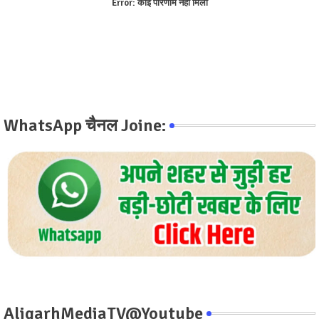
Error:
कोई परिणाम नहीं मिला
WhatsApp चैनल Joine:
AligarhMediaTV@Youtube