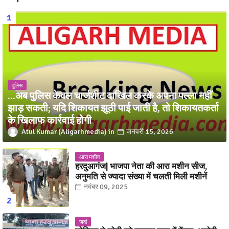
पुलिस
...अब पुलिस केवल चार्जशीट दाखिल करके अपना पल्ला नहीं
झाड़ सकती; यदि शिकायत झूठी पाई जाती है, तो शिकायतकर्ता
के खिलाफ कार्रवाई होगी
Atul Kumar (Aligarhmedia)
जनवरी 15, 2026
आरा मशीन
हरदुआगंज| भाजपा नेता की आरा मशीन सीज,
अनुमति से ज्यादा संख्या में चलती मिली मशीनें
नवंबर 09, 2025
जवां