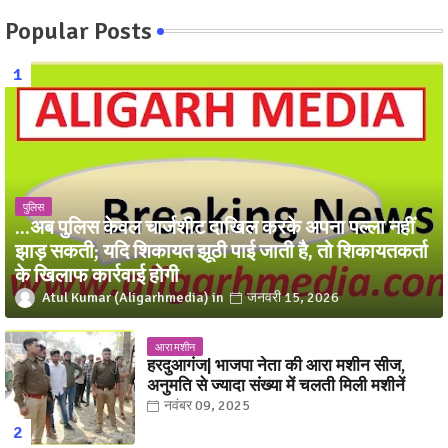
Popular Posts
पुलिस
...अब पुलिस केवल चार्जशीट दाखिल करके अपना पल्ला नहीं
झाड़ सकती; यदि शिकायत झूठी पाई जाती है, तो शिकायतकर्ता
के खिलाफ कार्रवाई होगी
Atul Kumar (Aligarhmedia)
जनवरी 15, 2026
आरा मशीन
हरदुआगंज| भाजपा नेता की आरा मशीन सीज,
अनुमति से ज्यादा संख्या में चलती मिली मशीनें
नवंबर 09, 2025