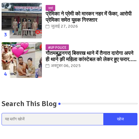
जवां
प्रेमिका ने प्रेमी को मारकर नहर में फेंका, आरोपी
प्रेमिका समेत युवक गिरफ्तार
जुलाई 27, 2026
#UP POLICE
गौतमबुद्धनगर| बिसरख थाने में तैनात दारोगा अपने
ही थाने क़ी महिला कांस्टेबल को लेकर हुए फरार...
पत्नी नें कर दी रार!
अक्टूबर 06, 2025
Search This Blog