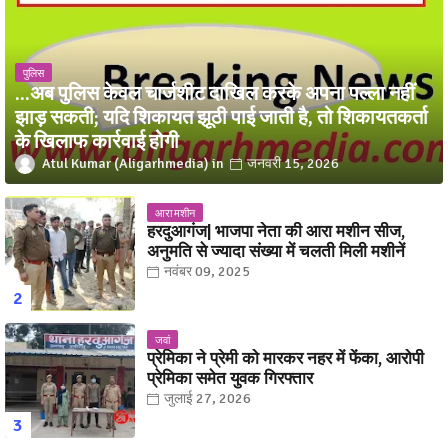
पुलिस
...अब पुलिस केवल चार्जशीट दाखिल करके अपना पल्ला नहीं
झाड़ सकती; यदि शिकायत झूठी पाई जाती है, तो शिकायतकर्ता
के खिलाफ कार्रवाई होगी
Atul Kumar (Aligarhmedia)
जनवरी 15, 2026
आरा मशीन
हरदुआगंज| भाजपा नेता की आरा मशीन सीज,
अनुमति से ज्यादा संख्या में चलती मिली मशीनें
नवंबर 09, 2025
जवां
प्रेमिका ने प्रेमी को मारकर नहर में फेंका, आरोपी
प्रेमिका समेत युवक गिरफ्तार
जुलाई 27, 2026