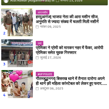
Atul Kumar (Aligarhmedia)
जनवरी 15, 2026
आरा मशीन
हरदुआगंज| भाजपा नेता की आरा मशीन सीज,
अनुमति से ज्यादा संख्या में चलती मिली मशीनें
नवंबर 09, 2025
जवां
प्रेमिका ने प्रेमी को मारकर नहर में फेंका, आरोपी
प्रेमिका समेत युवक गिरफ्तार
जुलाई 27, 2026
#UP POLICE
गौतमबुद्धनगर| बिसरख थाने में तैनात दारोगा अपने
ही थाने क़ी महिला कांस्टेबल को लेकर हुए फरार...
पत्नी नें कर दी रार!
अक्टूबर 06, 2025