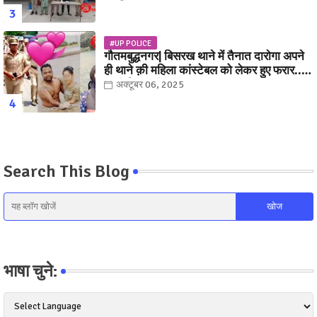
#UP POLICE
गौतमबुद्धनगर| बिसरख थाने में तैनात दारोगा अपने
ही थाने क़ी महिला कांस्टेबल को लेकर हुए फरार...
पत्नी नें कर दी रार!
अक्टूबर 06, 2025
Search This Blog
भाषा चुने: