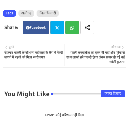
Tags
अलीगढ़
जिलाधिकारी
Facebook
Twit
Wha
पुराने
और नया
रोजगार भारती के सौभाग्य महोत्सव के कैंप में मेंहदी
पहली करवाचौथ का व्रत भी नहीं और प्रेमी से
ter
tsa
लगाने में बहनों को मिला स्वरोजगार
साथ लाखों क़ी नक़दी ज़ेवर लेकर फ़रार हो गई नई
नवेली दुल्हन!
pp
You Might Like
ज़्यादा दिखाएं
Error:
कोई परिणाम नहीं मिला