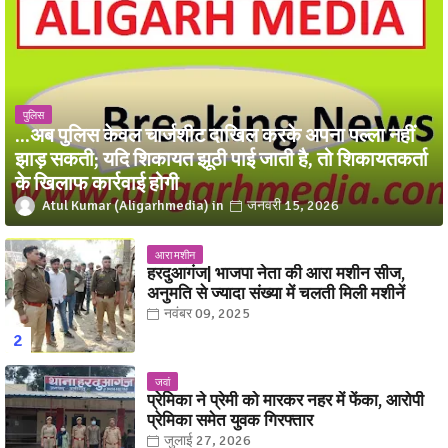
पुलिस
...अब पुलिस केवल चार्जशीट दाखिल करके अपना पल्ला नहीं
झाड़ सकती; यदि शिकायत झूठी पाई जाती है, तो शिकायतकर्ता
के खिलाफ कार्रवाई होगी
Atul Kumar (Aligarhmedia)
जनवरी 15, 2026
आरा मशीन
हरदुआगंज| भाजपा नेता की आरा मशीन सीज,
अनुमति से ज्यादा संख्या में चलती मिली मशीनें
नवंबर 09, 2025
जवां
प्रेमिका ने प्रेमी को मारकर नहर में फेंका, आरोपी
प्रेमिका समेत युवक गिरफ्तार
जुलाई 27, 2026