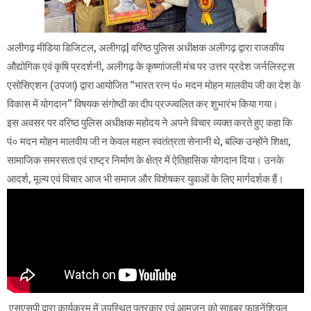
अलीगढ़ मीडिया डिजिटल, अलीगढ़| वरिष्ठ पुलिस अधीक्षक अलीगढ़ द्वारा राजकीय
औद्योगिक एवं कृषि प्रदर्शनी, अलीगढ़ के कृष्णांजली मंच पर उत्तर प्रदेश जर्नलिस्ट्स
एसोसिएशन (उपजा) द्वारा आयोजित “भारत रत्न पं० मदन मोहन मालवीय जी का देश के
विकास में योगदान” विषयक संगोष्ठी का दीप प्रज्ज्वलित कर शुभारंभ किया गया।
इस अवसर पर वरिष्ठ पुलिस अधीक्षक महोदय ने अपने विचार व्यक्त करते हुए कहा कि
पं० मदन मोहन मालवीय जी न केवल महान स्वतंत्रता सेनानी थे, बल्कि उन्होंने शिक्षा,
सामाजिक समरसता एवं राष्ट्र निर्माण के क्षेत्र में ऐतिहासिक योगदान दिया। उनके
आदर्श, मूल्य एवं विचार आज भी समाज और विशेषकर युवाओं के लिए मार्गदर्शक हैं।
एसएसपी द्वारा कार्यक्रम में उपस्थित पत्रकार एवं आमजन को साइबर फाइनेंशियल