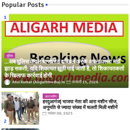
Popular Posts
पुलिस
...अब पुलिस केवल चार्जशीट दाखिल करके अपना पल्ला नहीं
झाड़ सकती; यदि शिकायत झूठी पाई जाती है, तो शिकायतकर्ता
के खिलाफ कार्रवाई होगी
Atul Kumar (Aligarhmedia)
जनवरी 15, 2026
आरा मशीन
हरदुआगंज| भाजपा नेता की आरा मशीन सीज,
अनुमति से ज्यादा संख्या में चलती मिली मशीनें
नवंबर 09, 2025