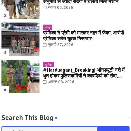
अनुमति से ज्यादा संख्या में चलती मिली मशीनें
नवंबर 09, 2025
जवां
प्रेमिका ने प्रेमी को मारकर नहर में फेंका, आरोपी
प्रेमिका समेत युवक गिरफ्तार
जुलाई 27, 2026
पुलिस
#Harduaganj_Breaking| ऑनड्यूटी नशे में
धुत होकर पुलिसकर्मियों ने काबड़ियों को रौंदा,
ग्रामीणों ने धर दबोचे! देखिये, Video
अगस्त 08, 2026
Search This Blog