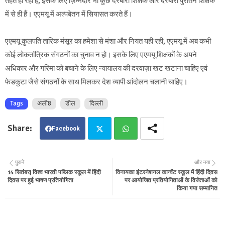
तहत हो रहा है, इसके लिए ज़िम्मेदार भी कुछ दरबारी शिक्षक और दरबारी पुरातन शिक्षक
में से ही हैं। एएमयू में अल्पबेतन में सियासत करते हैं।
एएमयू कुलपति तारिक मंसूर का हमेशा से मंशा और नियत यही रही, एएमयू में अब कभी
कोई लोकतांत्रिक संगठनों का चुनाव न हो। इसके लिए एएमयू शिक्षकों के अपने
अधिकार और गरिमा को बचाने के लिए न्यायालय की दरवाज़ा खट खटाना चाहिए एवं
फेडकुटा जैसे संगठनों के साथ मिलकर देश व्यापी आंदोलन चलानी चाहिए।
Tags
अली8
डील
दिल्ली
Facebook
Twit
Wha
पुराने
और नया
14 सितंबर| विश्व भारती पब्लिक स्कूल में हिंदी
विनायका इंटरनेशनल कान्वेंट स्कूल में हिंदी दिवस
ter
tsa
दिवस पर हुई भाषण प्रतियोगिता
पर आयोजित प्रतियोगिताओं के विजेताओं को
किया गया सम्मानित
pp