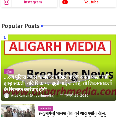
Instagram
Youtube
Popular Posts
पुलिस
...अब पुलिस केवल चार्जशीट दाखिल करके अपना पल्ला नहीं
झाड़ सकती; यदि शिकायत झूठी पाई जाती है, तो शिकायतकर्ता
के खिलाफ कार्रवाई होगी
Atul Kumar (Aligarhmedia)
जनवरी 15, 2026
आरा मशीन
हरदुआगंज| भाजपा नेता की आरा मशीन सीज,