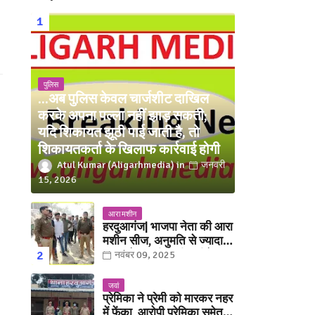
पुलिस
...अब पुलिस केवल चार्जशीट दाखिल
करके अपना पल्ला नहीं झाड़ सकती;
यदि शिकायत झूठी पाई जाती है, तो
शिकायतकर्ता के खिलाफ कार्रवाई होगी
Atul Kumar (Aligarhmedia)
जनवरी
15, 2026
आरा मशीन
हरदुआगंज| भाजपा नेता की आरा
मशीन सीज, अनुमति से ज्यादा
संख्या में चलती मिली मशीनें
नवंबर 09, 2025
जवां
प्रेमिका ने प्रेमी को मारकर नहर
में फेंका, आरोपी प्रेमिका समेत