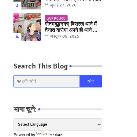
युवक गिरफ्तार
जुलाई 27, 2026
#UP POLICE
गौतमबुद्धनगर| बिसरख थाने में
तैनात दारोगा अपने ही थाने क़ी
महिला कांस्टेबल को लेकर हुए
अक्टूबर 06, 2025
फरार... पत्नी नें कर दी रार!
Search This Blog
भाषा चुने:
Powered by
Translate