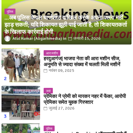
पुलिस
...अब पुलिस केवल चार्जशीट दाखिल करके अपना पल्ला नहीं
झाड़ सकती; यदि शिकायत झूठी पाई जाती है, तो शिकायतकर्ता
के खिलाफ कार्रवाई होगी
Atul Kumar (Aligarhmedia)
जनवरी 15, 2026
आरा मशीन
हरदुआगंज| भाजपा नेता की आरा मशीन सीज,
अनुमति से ज्यादा संख्या में चलती मिली मशीनें
नवंबर 09, 2025
जवां
प्रेमिका ने प्रेमी को मारकर नहर में फेंका, आरोपी
प्रेमिका समेत युवक गिरफ्तार
जुलाई 27, 2026
पुलिस