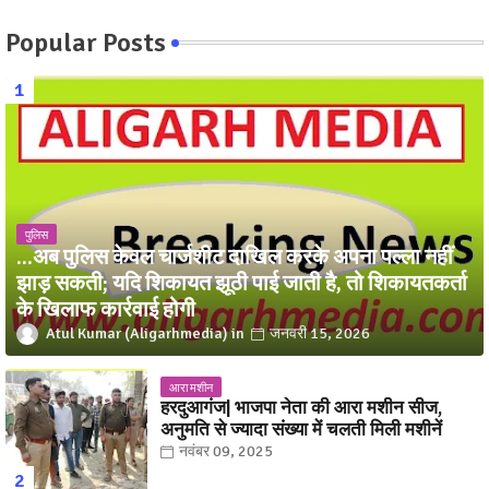
Popular Posts
पुलिस
...अब पुलिस केवल चार्जशीट दाखिल करके अपना पल्ला नहीं
झाड़ सकती; यदि शिकायत झूठी पाई जाती है, तो शिकायतकर्ता
के खिलाफ कार्रवाई होगी
Atul Kumar (Aligarhmedia)
जनवरी 15, 2026
आरा मशीन
हरदुआगंज| भाजपा नेता की आरा मशीन सीज,
अनुमति से ज्यादा संख्या में चलती मिली मशीनें
नवंबर 09, 2025