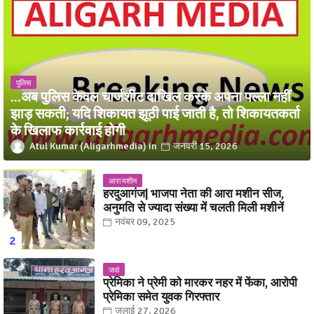
पुलिस
...अब पुलिस केवल चार्जशीट दाखिल करके अपना पल्ला नहीं
झाड़ सकती; यदि शिकायत झूठी पाई जाती है, तो शिकायतकर्ता
के खिलाफ कार्रवाई होगी
Atul Kumar (Aligarhmedia)
जनवरी 15, 2026
आरा मशीन
हरदुआगंज| भाजपा नेता की आरा मशीन सीज,
अनुमति से ज्यादा संख्या में चलती मिली मशीनें
नवंबर 09, 2025
जवां
प्रेमिका ने प्रेमी को मारकर नहर में फेंका, आरोपी
प्रेमिका समेत युवक गिरफ्तार
जुलाई 27, 2026