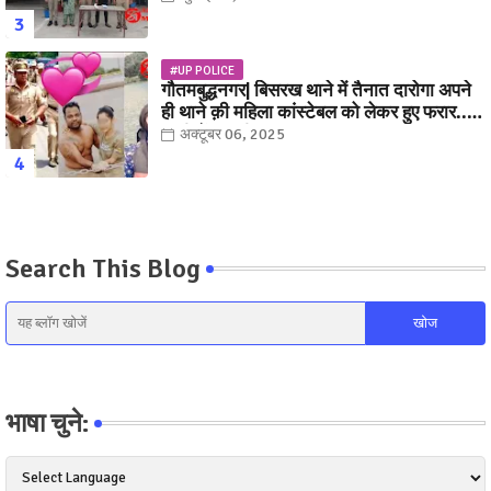
#UP POLICE
गौतमबुद्धनगर| बिसरख थाने में तैनात दारोगा अपने
ही थाने क़ी महिला कांस्टेबल को लेकर हुए फरार...
पत्नी नें कर दी रार!
अक्टूबर 06, 2025
Search This Blog
भाषा चुने: