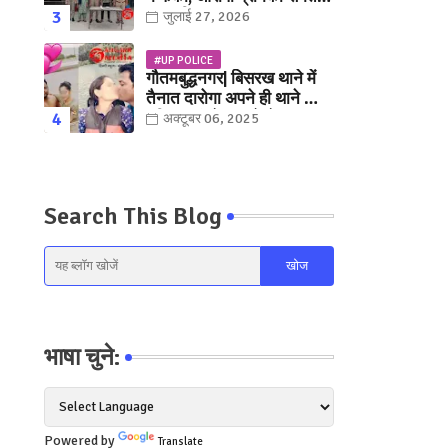
युवक गिरफ्तार
जुलाई 27, 2026
#UP POLICE
गौतमबुद्धनगर| बिसरख थाने में
तैनात दारोगा अपने ही थाने क़ी
महिला कांस्टेबल को लेकर हुए
अक्टूबर 06, 2025
फरार... पत्नी नें कर दी रार!
Search This Blog
भाषा चुने:
Powered by
Translate