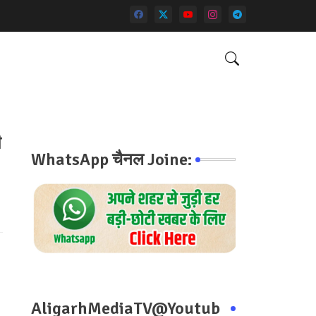
ी
WhatsApp चैनल Joine:
AligarhMediaTV@Youtub