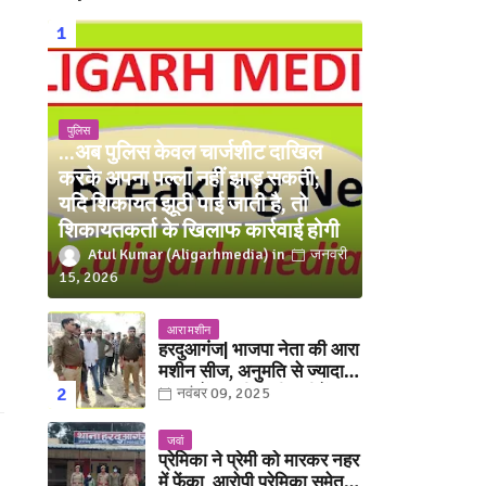
पुलिस
...अब पुलिस केवल चार्जशीट दाखिल
करके अपना पल्ला नहीं झाड़ सकती;
यदि शिकायत झूठी पाई जाती है, तो
शिकायतकर्ता के खिलाफ कार्रवाई होगी
Atul Kumar (Aligarhmedia)
जनवरी
15, 2026
आरा मशीन
हरदुआगंज| भाजपा नेता की आरा
मशीन सीज, अनुमति से ज्यादा
संख्या में चलती मिली मशीनें
नवंबर 09, 2025
जवां
प्रेमिका ने प्रेमी को मारकर नहर
में फेंका, आरोपी प्रेमिका समेत