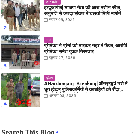
आरा मशीन
हरदुआगंज| भाजपा नेता की आरा मशीन सीज,
अनुमति से ज्यादा संख्या में चलती मिली मशीनें
नवंबर 09, 2025
जवां
प्रेमिका ने प्रेमी को मारकर नहर में फेंका, आरोपी
प्रेमिका समेत युवक गिरफ्तार
जुलाई 27, 2026
पुलिस
#Harduaganj_Breaking| ऑनड्यूटी नशे में
धुत होकर पुलिसकर्मियों ने काबड़ियों को रौंदा,
ग्रामीणों ने धर दबोचे! देखिये, Video
अगस्त 08, 2026
Search This Blog