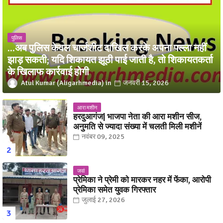
पुलिस
...अब पुलिस केवल चार्जशीट दाखिल करके अपना पल्ला नहीं
झाड़ सकती; यदि शिकायत झूठी पाई जाती है, तो शिकायतकर्ता
के खिलाफ कार्रवाई होगी
Atul Kumar (Aligarhmedia)
जनवरी 15, 2026
आरा मशीन
हरदुआगंज| भाजपा नेता की आरा मशीन सीज,
अनुमति से ज्यादा संख्या में चलती मिली मशीनें
नवंबर 09, 2025
जवां
प्रेमिका ने प्रेमी को मारकर नहर में फेंका, आरोपी
प्रेमिका समेत युवक गिरफ्तार
जुलाई 27, 2026