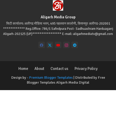
Aligarh Media Group
सिटी कार्यालय: अलीगढ मीडिया भवन, 495 पहलवान कालोनी, किशनपुर अलीगढ-202001
************ Reg.Office: 786/1 Safedpura Post- Sadhuashram Harduaganj
Aligarh-202125 (UP)**************** E-mail: aligarhmediatv@gmail.com
Home
About
Contact us
Privacy Policy
Design by -
Premium Blogger Templates
| Distributed by
Free
Blogger Templates
Aligarh Media Digital