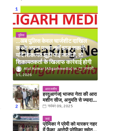
पुलिस
...अब पुलिस केवल चार्जशीट दाखिल
करके अपना पल्ला नहीं झाड़ सकती;
यदि शिकायत झूठी पाई जाती है, तो
शिकायतकर्ता के खिलाफ कार्रवाई होगी
Atul Kumar (Aligarhmedia)
जनवरी
15, 2026
आरा मशीन
हरदुआगंज| भाजपा नेता की आरा
मशीन सीज, अनुमति से ज्यादा
संख्या में चलती मिली मशीनें
नवंबर 09, 2025
जवां
प्रेमिका ने प्रेमी को मारकर नहर
में फेंका, आरोपी प्रेमिका समेत