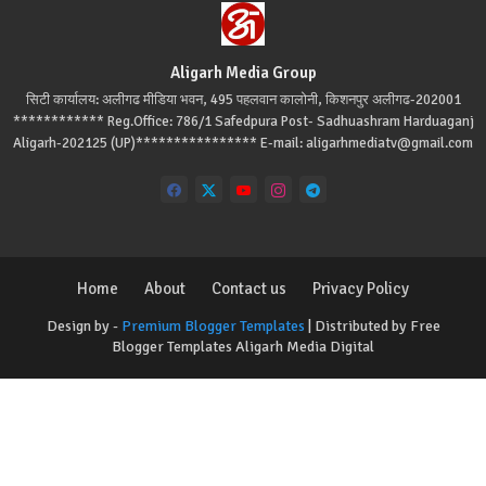
Aligarh Media Group
सिटी कार्यालय: अलीगढ मीडिया भवन, 495 पहलवान कालोनी, किशनपुर अलीगढ-202001
************ Reg.Office: 786/1 Safedpura Post- Sadhuashram Harduaganj
Aligarh-202125 (UP)**************** E-mail: aligarhmediatv@gmail.com
Home
About
Contact us
Privacy Policy
Design by -
Premium Blogger Templates
| Distributed by
Free
Blogger Templates
Aligarh Media Digital