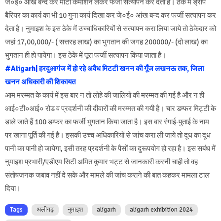
जे०ई० आंख बन्द कर मोटी कमीशन लेकर फर्जी सत्यापन कर देता है। ठेके में ड्राप
बैरियर का कार्य का भी 10 गुना कार्य दिखा कर जे०ई० आंख बन्द कर फर्जी सत्यापन कर
देता है। नुमाइश के इस ठेके में उच्चाधिकारियों से सत्यापन करा लिया जाये तो ठेकेदार को
जहां 17,00,000/- ( सत्तरह लाख) का भुगतान की जगह 200000/- (दो लाख) का
भुगतान ही हो पायेगा। इस ठेके में पूरा फर्जी सत्यापन किया जाता है।
#Aligarh| हरदुआगंज में हो रहे अवैध मिटटी खनन की गूँज लखनऊ तक, जिला
खनन अधिकारी की शिकायत
आम मरम्मत के कार्य में इस बार न तो लोहे की जालियों की मरम्मत की गई है और न ही
आई०टी०आई० रोड व प्रदर्शनी की दीवारों की मरम्मत की गयी है। चार डम्फर मिट्टी के
डाले जाते हैं 100 डम्फर का फर्जी भुगतान किया जाता है। इस बार रंगाई-पुताई के नाम
पर खाना पूर्ति की गई है। इसकी उच्च अधिकारियों से जांच करा ली जाये तो दूध का दूध
पानी का पानी हो जायेगा, इसी तरह प्रदर्शनी के पैसों का दुरूपयोग हो रहा है। इस सबंध में
नुमाइश प्रभारी/एडीएम सिटी अमित कुमार भट्ट से जानकारी करनी चाही तो वह
संतोषजनक जबाव नहीं दे सके और मामले की जांच कराने की बात कहकर मामला टाल
दिया।
Tags
अलीगढ़
नुमाइश
aligarh
aligarh exhibition 2024