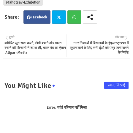
Mahotsav-Exhibition
Facebook
Twit
Wha
पुराने
और नया
काॅर्पोरेट लूट खत्म करने, खेती बचाने और भारत
नगर निकायों में विद्यालयों के इंफ्रास्ट्रक्चर में
ter
tsa
बचाने की किसानों ने शपथ ली, भारत बंद का ऐलान
सुधार लाने के लिए सभी ईओ को पत्र जारी करने
|AligarhMedia
के निर्देश
pp
You Might Like
ज़्यादा दिखाएं
Error:
कोई परिणाम नहीं मिला