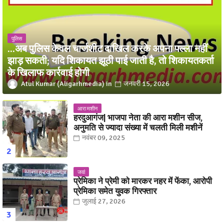
पुलिस
...अब पुलिस केवल चार्जशीट दाखिल करके अपना पल्ला नहीं
झाड़ सकती; यदि शिकायत झूठी पाई जाती है, तो शिकायतकर्ता
के खिलाफ कार्रवाई होगी
Atul Kumar (Aligarhmedia)
जनवरी 15, 2026
आरा मशीन
हरदुआगंज| भाजपा नेता की आरा मशीन सीज,
अनुमति से ज्यादा संख्या में चलती मिली मशीनें
नवंबर 09, 2025
जवां
प्रेमिका ने प्रेमी को मारकर नहर में फेंका, आरोपी
प्रेमिका समेत युवक गिरफ्तार
जुलाई 27, 2026