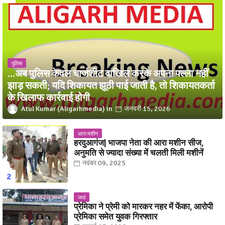
पुलिस
...अब पुलिस केवल चार्जशीट दाखिल करके अपना पल्ला नहीं
झाड़ सकती; यदि शिकायत झूठी पाई जाती है, तो शिकायतकर्ता
के खिलाफ कार्रवाई होगी
Atul Kumar (Aligarhmedia)
जनवरी 15, 2026
आरा मशीन
हरदुआगंज| भाजपा नेता की आरा मशीन सीज,
अनुमति से ज्यादा संख्या में चलती मिली मशीनें
नवंबर 09, 2025
जवां
प्रेमिका ने प्रेमी को मारकर नहर में फेंका, आरोपी
प्रेमिका समेत युवक गिरफ्तार