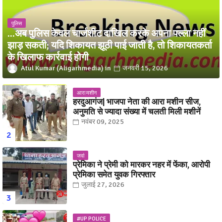
पुलिस
...अब पुलिस केवल चार्जशीट दाखिल करके अपना पल्ला नहीं
झाड़ सकती; यदि शिकायत झूठी पाई जाती है, तो शिकायतकर्ता
के खिलाफ कार्रवाई होगी
Atul Kumar (Aligarhmedia)
जनवरी 15, 2026
आरा मशीन
हरदुआगंज| भाजपा नेता की आरा मशीन सीज,
अनुमति से ज्यादा संख्या में चलती मिली मशीनें
नवंबर 09, 2025
जवां
प्रेमिका ने प्रेमी को मारकर नहर में फेंका, आरोपी
प्रेमिका समेत युवक गिरफ्तार
जुलाई 27, 2026
#UP POLICE