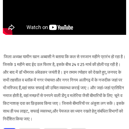
जिला अध्यक्ष यामीन खान अब्बासी ने बताया कि कल से रमजान महीने प्रारंभ हो रहा है।
जिसके 1 महीने बाद ईद उल फितर है, इसके बीच 24 व 25 मार्च की होली पड़ रही है।
और बाद में डॉ भीमराव अंबेडकर जयंती है। इन तमाम त्योहार को देखते हुए,जनपद के
सभी तहसील व ब्लॉक में नगर पंचायत और नगर निगम अलीगढ़ में के नजदीक जहां पर
भी मस्जिद हैं,वहां साफ सफाई की उचित व्यवस्था कराई जाए। और जहां-जहां प्रतिदिन
नमाज होती है, वहां मच्छरों से पनपने वाली डेंगू व मलेरिया जैसी बीमारियों के लिए चूने व
किटनाशक् दवा का छिड़काव किया जाए। जिससे बीमारियों पर अंकुश लग सकें। इसके
साथ ही पथ लाइट, सफाई व्यवस्था,और पेयजल का ध्यान रखते हेतु संबंधित विभागों को
निर्देशित किया जाए।