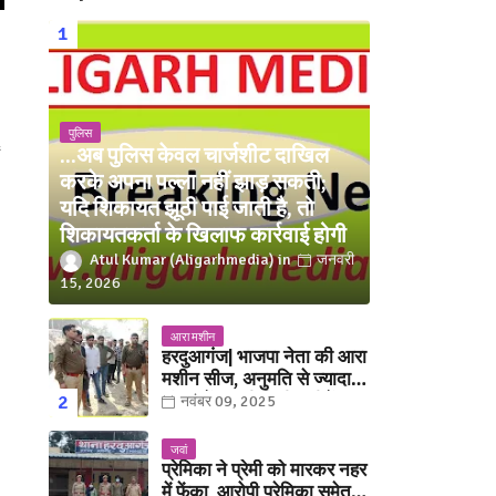
पुलिस
...अब पुलिस केवल चार्जशीट दाखिल
करके अपना पल्ला नहीं झाड़ सकती;
यदि शिकायत झूठी पाई जाती है, तो
शिकायतकर्ता के खिलाफ कार्रवाई होगी
Atul Kumar (Aligarhmedia)
जनवरी
15, 2026
आरा मशीन
हरदुआगंज| भाजपा नेता की आरा
मशीन सीज, अनुमति से ज्यादा
संख्या में चलती मिली मशीनें
नवंबर 09, 2025
जवां
प्रेमिका ने प्रेमी को मारकर नहर
में फेंका, आरोपी प्रेमिका समेत