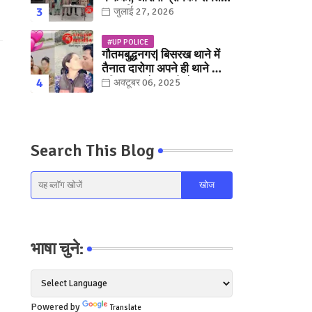
युवक गिरफ्तार
जुलाई 27, 2026
#UP POLICE
गौतमबुद्धनगर| बिसरख थाने में
तैनात दारोगा अपने ही थाने क़ी
महिला कांस्टेबल को लेकर हुए
अक्टूबर 06, 2025
फरार... पत्नी नें कर दी रार!
Search This Blog
भाषा चुने:
Powered by
Translate