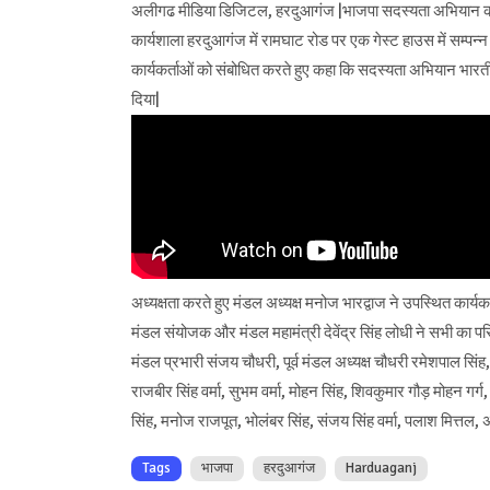
अलीगढ मीडिया डिजिटल, हरदुआगंज |भाजपा सदस्यता अभियान की कार
कार्यशाला हरदुआगंज में रामघाट रोड पर एक गेस्ट हाउस में सम्प
कार्यकर्ताओं को संबोधित करते हुए कहा कि सदस्यता अभियान भारतीय 
दिया|
अध्यक्षता करते हुए मंडल अध्यक्ष मनोज भारद्वाज ने उपस्थित का
मंडल संयोजक और मंडल महामंत्री देवेंद्र सिंह लोधी ने सभी का प
मंडल प्रभारी संजय चौधरी, पूर्व मंडल अध्यक्ष चौधरी रमेशपाल सिंह, मो
राजबीर सिंह वर्मा, सुभम वर्मा, मोहन सिंह, शिवकुमार गौड़ मोहन गर्ग, 
सिंह, मनोज राजपूत, भोलंबर सिंह, संजय सिंह वर्मा, पलाश मित्तल, 
Tags
भाजपा
हरदुआगंज
Harduaganj