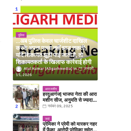
पुलिस
...अब पुलिस केवल चार्जशीट दाखिल
करके अपना पल्ला नहीं झाड़ सकती;
यदि शिकायत झूठी पाई जाती है, तो
शिकायतकर्ता के खिलाफ कार्रवाई होगी
Atul Kumar (Aligarhmedia)
जनवरी
15, 2026
आरा मशीन
हरदुआगंज| भाजपा नेता की आरा
मशीन सीज, अनुमति से ज्यादा
संख्या में चलती मिली मशीनें
नवंबर 09, 2025
जवां
प्रेमिका ने प्रेमी को मारकर नहर
में फेंका, आरोपी प्रेमिका समेत