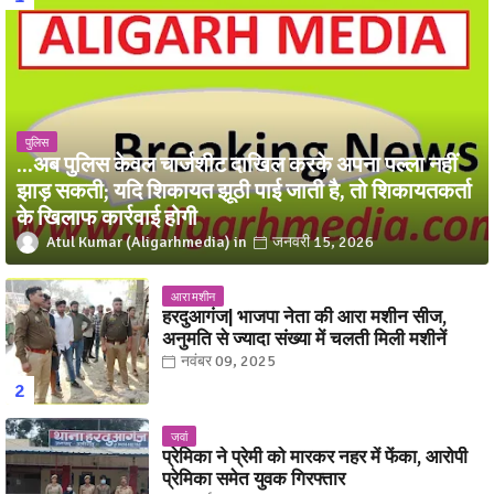
पुलिस
...अब पुलिस केवल चार्जशीट दाखिल करके अपना पल्ला नहीं
झाड़ सकती; यदि शिकायत झूठी पाई जाती है, तो शिकायतकर्ता
के खिलाफ कार्रवाई होगी
Atul Kumar (Aligarhmedia)
जनवरी 15, 2026
आरा मशीन
हरदुआगंज| भाजपा नेता की आरा मशीन सीज,
अनुमति से ज्यादा संख्या में चलती मिली मशीनें
नवंबर 09, 2025
जवां
प्रेमिका ने प्रेमी को मारकर नहर में फेंका, आरोपी
प्रेमिका समेत युवक गिरफ्तार