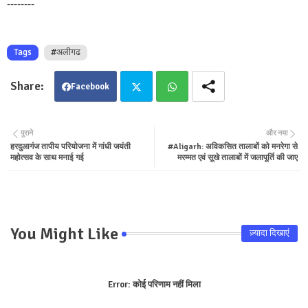
--------
Tags
#अलीगढ
Facebook
Twit
Wha
पुराने
और नया
हरदुआगंज तापीय परियोजना में गांधी जयंती
#Aligarh: अविकसित तालाबों को मनरेगा से
ter
tsa
महोत्सव के साथ मनाई गई
मरम्मत एवं सूखे तालाबों में जलापूर्ति की जाए
pp
You Might Like
ज़्यादा दिखाएं
Error:
कोई परिणाम नहीं मिला