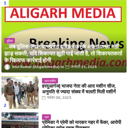
पुलिस
...अब पुलिस केवल चार्जशीट दाखिल करके अपना पल्ला नहीं
झाड़ सकती; यदि शिकायत झूठी पाई जाती है, तो शिकायतकर्ता
के खिलाफ कार्रवाई होगी
Atul Kumar (Aligarhmedia)
जनवरी 15, 2026
आरा मशीन
हरदुआगंज| भाजपा नेता की आरा मशीन सीज,
अनुमति से ज्यादा संख्या में चलती मिली मशीनें
नवंबर 09, 2025
जवां
प्रेमिका ने प्रेमी को मारकर नहर में फेंका, आरोपी