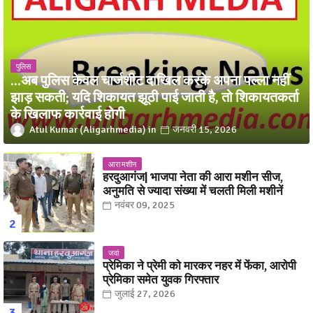
पुलिस
...अब पुलिस केवल चार्जशीट दाखिल करके अपना पल्ला नहीं
झाड़ सकती; यदि शिकायत झूठी पाई जाती है, तो शिकायतकर्ता
के खिलाफ कार्रवाई होगी
Atul Kumar (Aligarhmedia)
जनवरी 15, 2026
आरा मशीन
हरदुआगंज| भाजपा नेता की आरा मशीन सीज,
अनुमति से ज्यादा संख्या में चलती मिली मशीनें
नवंबर 09, 2025
जवां
प्रेमिका ने प्रेमी को मारकर नहर में फेंका, आरोपी
प्रेमिका समेत युवक गिरफ्तार
जुलाई 27, 2026