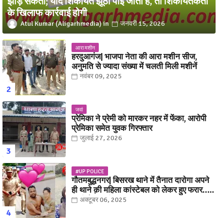
झाड़ सकती; यदि शिकायत झूठी पाई जाती है, तो शिकायतकर्ता
के खिलाफ कार्रवाई होगी
Atul Kumar (Aligarhmedia)
जनवरी 15, 2026
आरा मशीन
हरदुआगंज| भाजपा नेता की आरा मशीन सीज,
अनुमति से ज्यादा संख्या में चलती मिली मशीनें
नवंबर 09, 2025
जवां
प्रेमिका ने प्रेमी को मारकर नहर में फेंका, आरोपी
प्रेमिका समेत युवक गिरफ्तार
जुलाई 27, 2026
#UP POLICE
गौतमबुद्धनगर| बिसरख थाने में तैनात दारोगा अपने
ही थाने क़ी महिला कांस्टेबल को लेकर हुए फरार...
पत्नी नें कर दी रार!
अक्टूबर 06, 2025