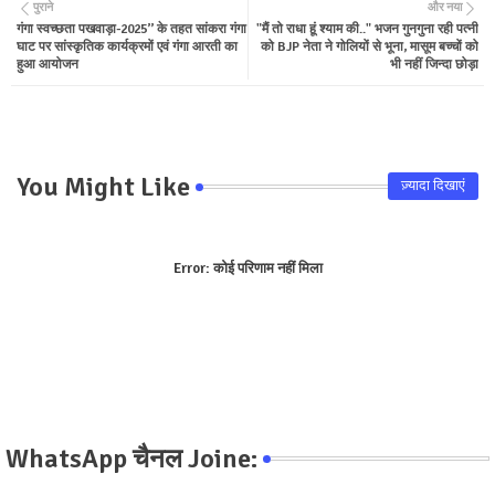
पुराने
और नया
गंगा स्वच्छता पखवाड़ा-2025’’ के तहत सांकरा गंगा
"मैं तो राधा हूं श्याम की.." भजन गुनगुना रही पत्नी
ter
tsa
घाट पर सांस्कृतिक कार्यक्रमों एवं गंगा आरती का
को BJP नेता ने गोलियों से भूना, मासूम बच्चों को
हुआ आयोजन
भी नहीं जिन्दा छोड़ा
pp
You Might Like
ज़्यादा दिखाएं
Error:
कोई परिणाम नहीं मिला
WhatsApp चैनल Joine: