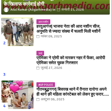
के खिलाफ कार्रवाई होगी
Atul Kumar (Aligarhmedia)
जनवरी 15, 2026
आरा मशीन
हरदुआगंज| भाजपा नेता की आरा मशीन सीज,
अनुमति से ज्यादा संख्या में चलती मिली मशीनें
नवंबर 09, 2025
जवां
प्रेमिका ने प्रेमी को मारकर नहर में फेंका, आरोपी
प्रेमिका समेत युवक गिरफ्तार
जुलाई 27, 2026
#UP POLICE
गौतमबुद्धनगर| बिसरख थाने में तैनात दारोगा अपने
ही थाने क़ी महिला कांस्टेबल को लेकर हुए फरार...
पत्नी नें कर दी रार!
अक्टूबर 06, 2025