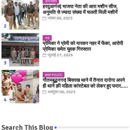
आरा मशीन
हरदुआगंज| भाजपा नेता की आरा मशीन सीज,
अनुमति से ज्यादा संख्या में चलती मिली मशीनें
नवंबर 09, 2025
जवां
प्रेमिका ने प्रेमी को मारकर नहर में फेंका, आरोपी
प्रेमिका समेत युवक गिरफ्तार
जुलाई 27, 2026
#UP POLICE
गौतमबुद्धनगर| बिसरख थाने में तैनात दारोगा अपने
ही थाने क़ी महिला कांस्टेबल को लेकर हुए फरार...
पत्नी नें कर दी रार!
अक्टूबर 06, 2025
Search This Blog