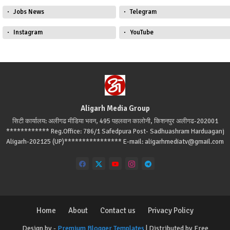
Jobs News
Telegram
Instagram
YouTube
Aligarh Media Group
सिटी कार्यालय: अलीगढ मीडिया भवन, 495 पहलवान कालोनी, किशनपुर अलीगढ-202001
************ Reg.Office: 786/1 Safedpura Post- Sadhuashram Harduaganj
Aligarh-202125 (UP)**************** E-mail: aligarhmediatv@gmail.com
Home
About
Contact us
Privacy Policy
Design by -
Premium Blogger Templates
| Distributed by
Free