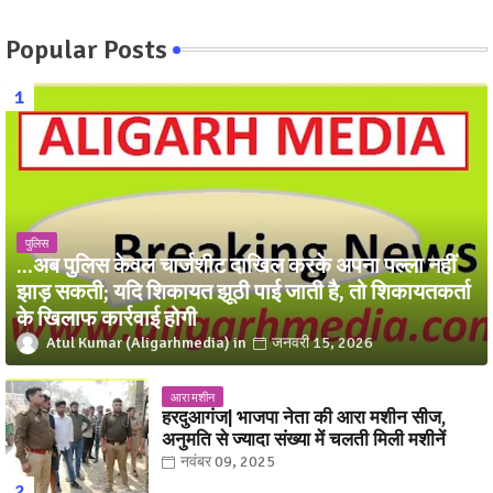
Popular Posts
पुलिस
...अब पुलिस केवल चार्जशीट दाखिल करके अपना पल्ला नहीं
झाड़ सकती; यदि शिकायत झूठी पाई जाती है, तो शिकायतकर्ता
के खिलाफ कार्रवाई होगी
Atul Kumar (Aligarhmedia)
जनवरी 15, 2026
आरा मशीन
हरदुआगंज| भाजपा नेता की आरा मशीन सीज,
अनुमति से ज्यादा संख्या में चलती मिली मशीनें
नवंबर 09, 2025