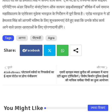
विदित रहे कि डॉ हेमलता सिंह ने अपना शोध कार्य ’’ट्रू स्टडी द रिस्पॉन्स ऑफ साईंसर
एरियेटिनम अंडर डिफरेंट कंसंट्रेशन ऑफ सल्फर डाइऑक्साइड’’ शीर्षक में धर्म समाज
महाविद्यालय के प्रोफेसर मुकेश भारद्वाज के निर्देशन में पूर्ण किया है। प्रो0 भारद्वाज ने डॉ
हेमलता सिंह को आगामी भविष्य के लिए शुभकामनाएं देते हुए कहा कि उनके शोध कार्य
आने वाले छात्र-छात्राओं के लिए प्रेरणादायी होंगे।
Tags
आगरा
पीएचडी
Agra
Facebook
Twit
Wha
पुराने
और नया
#JobsNews: प्लेटफार्म वर्कर्स या गिगवर्कर्स का
एसपी क्राइम ममता कुरील की अध्यक्षता में थाना
ter
tsa
ई-श्रम पोर्टल पर होगा पंजीकरण
एंटी ह्यूमन ट्रैफिकिगं / विशेष किशोर पुलिस ईकाई
की मासिक समीक्षा गोष्ठी का हुआ आयोजन
pp
You Might Like
ज़्यादा दिखाएं