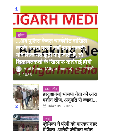
पुलिस
...अब पुलिस केवल चार्जशीट दाखिल
करके अपना पल्ला नहीं झाड़ सकती;
यदि शिकायत झूठी पाई जाती है, तो
शिकायतकर्ता के खिलाफ कार्रवाई होगी
Atul Kumar (Aligarhmedia)
जनवरी
15, 2026
आरा मशीन
हरदुआगंज| भाजपा नेता की आरा
मशीन सीज, अनुमति से ज्यादा
संख्या में चलती मिली मशीनें
नवंबर 09, 2025
जवां
प्रेमिका ने प्रेमी को मारकर नहर
में फेंका, आरोपी प्रेमिका समेत