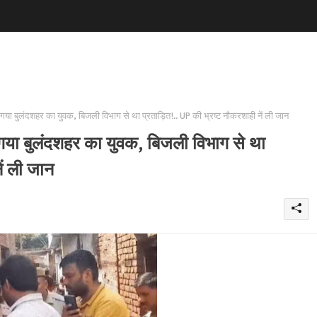
 गया बुलंदशहर का युवक, बिजली विभाग से था प्रताड़ित!.. UP की भ्रष्ट नौकरशाही नें ली जान
 गया बुलंदशहर का युवक, बिजली विभाग से था
ें ली जान