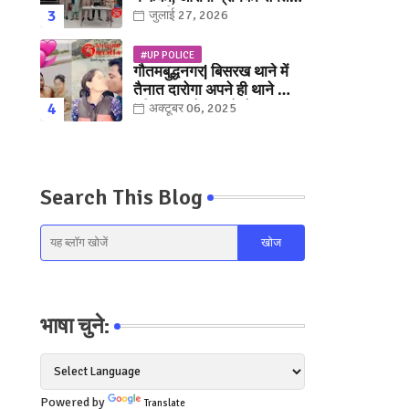
युवक गिरफ्तार
जुलाई 27, 2026
#UP POLICE
गौतमबुद्धनगर| बिसरख थाने में
तैनात दारोगा अपने ही थाने क़ी
महिला कांस्टेबल को लेकर हुए
अक्टूबर 06, 2025
फरार... पत्नी नें कर दी रार!
Search This Blog
भाषा चुने:
Powered by
Translate