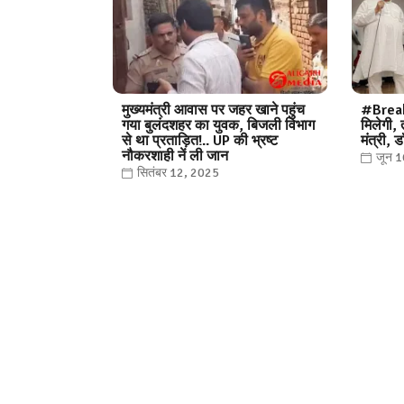
मुख्यमंत्री आवास पर जहर खाने पहुंच
#Break
गया बुलंदशहर का युवक, बिजली विभाग
मिलेगी,
से था प्रताड़ित!.. UP की भ्रष्ट
मंत्री, 
नौकरशाही नें ली जान
जून 
सितंबर 12, 2025